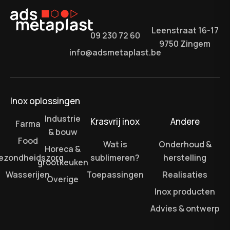
Leenstraat 16-17
09 230 72 60
9750 Zingem
info@adsmetaplast.be
Inox oplossingen
Industrie
Krasvrij inox
Andere
Farma
& bouw
Food
Wat is
Onderhoud &
Horeca &
ezondheidszorg
sublimeren?
herstelling
grootkeuken
Wasserijen
Toepassingen
Realisaties
Overige
Inox producten
Advies & ontwerp