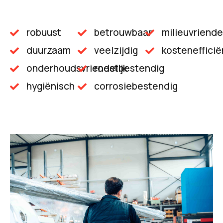
robuust
betrouwbaar
milieuvriendel
duurzaam
veelzijdig
kostenefficië
onderhoudsvriendelijk
roestbestendig
hygiënisch
corrosiebestendig