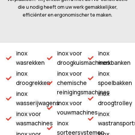
die u nodig heeft om uw werk gemakkelijker,
efficiënter en ergonomischer te maken.
inox
inox voor
inox
wasrekken
droogkuismachines
werkbanken
inox
inox voor
inox
droogrekken
chemische
spoelbakken
reinigingsmachines
inox
inox
wasserijwagens
inox voor
droogtrolley
vouwmachines
inox voor
inox
wasmachines
inox
wastranspor
sorteersystemen
inox voor
inox