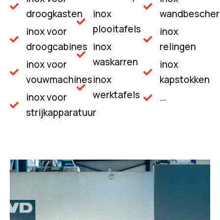
droogkasten
inox
wandbescher
plooitafels
inox voor
inox
droogcabines
inox
relingen
waskarren
inox voor
inox
vouwmachines
inox
kapstokken
werktafels
inox voor
…
strijkapparatuur