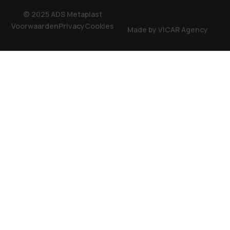
© 2025 ADS Metaplast
Voorwaarden
Privacy
Cookies
Made by VICAR Agency