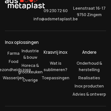
Leenstraat 16-17
09 230 72 60
9750 Zingem
info@adsmetaplast.be
Inox oplossingen
Industrie
Krasvrij inox
Andere
Farma
& bouw
Food
Wat is
Onderhoud &
Horeca &
ezondheidszorg
sublimeren?
herstelling
grootkeuken
Wasserijen
Toepassingen
Realisaties
Overige
Inox producten
Advies & ontwerp