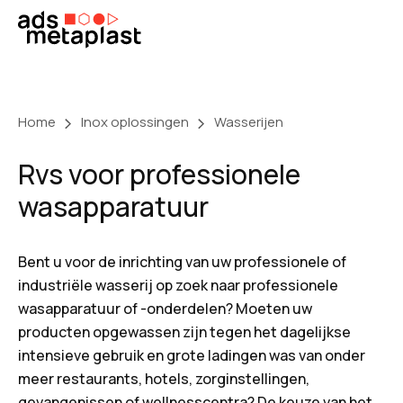
Skip
to
content
Home
Inox oplossingen
Wasserijen
Rvs voor professionele
wasapparatuur
Bent u voor de inrichting van uw professionele of
industriële wasserij op zoek naar professionele
wasapparatuur of -onderdelen? Moeten uw
producten opgewassen zijn tegen het dagelijkse
intensieve gebruik en grote ladingen was van onder
meer restaurants, hotels, zorginstellingen,
gevangenissen of wellnesscentra? De keuze van het