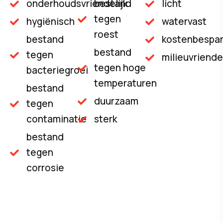
onderhoudsvriendelijk
bestand
licht
tegen
hygiënisch
watervast
roest
bestand
kostenbespa
bestand
tegen
milieuvriendel
tegen hoge
bacteriegroei
temperaturen
bestand
duurzaam
tegen
contaminatie
sterk
bestand
tegen
corrosie