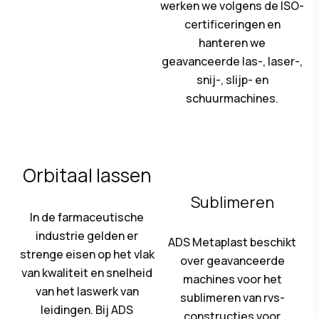
werken we volgens de ISO-
certificeringen en
hanteren we
geavanceerde las-, laser-,
snij-, slijp- en
schuurmachines.
Orbitaal lassen
Sublimeren
In de farmaceutische
industrie gelden er
ADS Metaplast beschikt
strenge eisen op het vlak
over geavanceerde
van kwaliteit en snelheid
machines voor het
van het laswerk van
sublimeren van rvs-
leidingen. Bij ADS
constructies voor