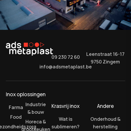
Leenstraat 16-17
09 230 72 60
9750 Zingem
info@adsmetaplast.be
Inox oplossingen
Industrie
Krasvrij inox
Andere
Farma
& bouw
Food
Wat is
Onderhoud &
Horeca &
ezondheidszorg
sublimeren?
herstelling
grootkeuken