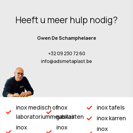
Heeft u meer hulp nodig?
Gwen De Schamphelaere
+32 09 230 72 60
info@adsmetaplast.be
inox medisch of
inox
inox tafels
laboratoriummeubilair
gaskasten
inox karren
inox
inox
inox