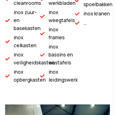
cleanrooms
werkbladen
spoelbakken
inox zuur-
inox
inox kranen
en
weegtafels
…
basekasten
inox
inox
frames
celkasten
inox
inox
bassins en
veiligheidskasten
wastafels
inox
inox
opbergkasten
leidingswerk