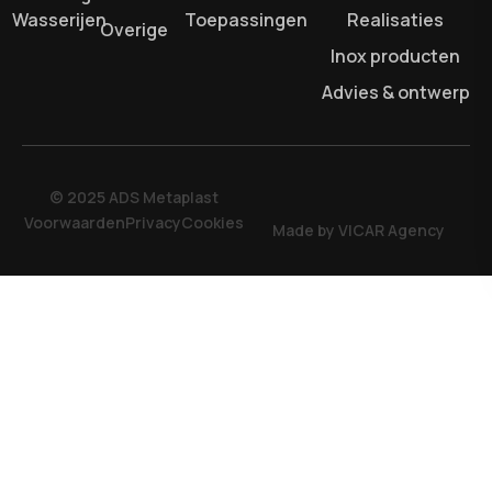
Wasserijen
Toepassingen
Realisaties
Overige
Inox producten
Advies & ontwerp
© 2025 ADS Metaplast
Voorwaarden
Privacy
Cookies
Made by VICAR Agency