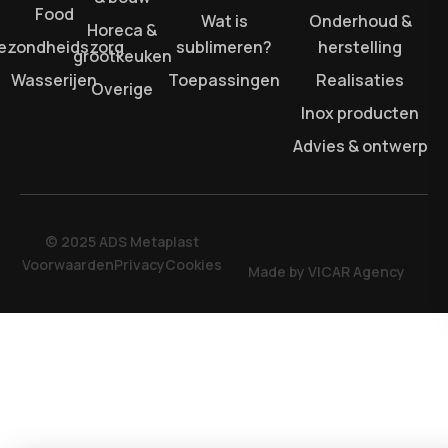
Food
Wat is
Onderhoud &
Horeca &
ezondheidszorg
sublimeren?
herstelling
grootkeuken
Wasserijen
Toepassingen
Realisaties
Overige
Inox producten
Advies & ontwerp
© 2025 ADS Metaplast
Voorwaarden
Privacy
Cookies
Made by VICAR Agency