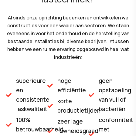
Al sinds onze oprichting bedenken en ontwikkelen we
constructies voor een waaier aan sectoren. We staan
eveneens in voor het onderhoud en de herstelling van
bestaande installaties bij diverse bedrijven. Intussen
hebben we een ruime ervaring opgebouwd in heel wat
industrieën:
superieure
hoge
geen
en
efficiëntie
opstapeling
consistente
van vuil of
korte
laskwaliteit
bacteriën
productietijden
100%
conformiteit
zeer lage
betrouwbaarheid
met
ruwheidsgraad