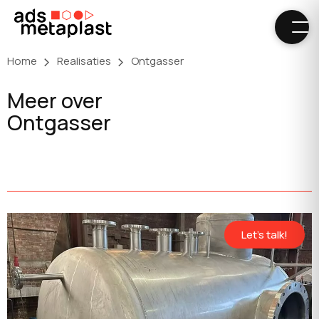
Skip
to
content
Home
Realisaties
Ontgasser
Meer over
Ontgasser
Let's talk!